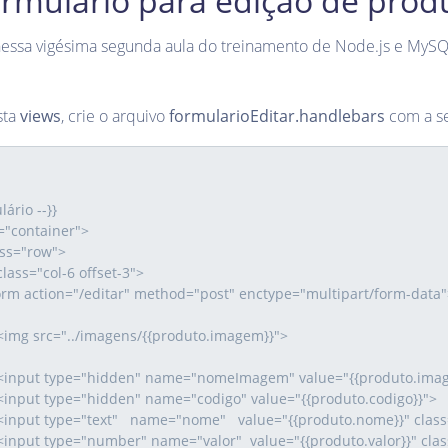
ormulário para edição de prod
nessa vigésima segunda aula do treinamento de Node.js e MySQL
sta
views
, crie o arquivo
formularioEditar.handlebars
com a se