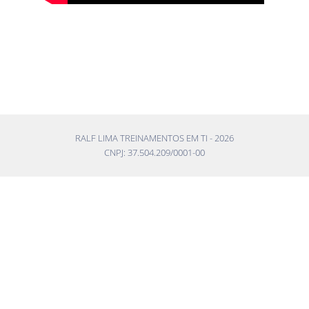
RALF LIMA TREINAMENTOS EM TI -
2026
CNPJ: 37.504.209/0001-00