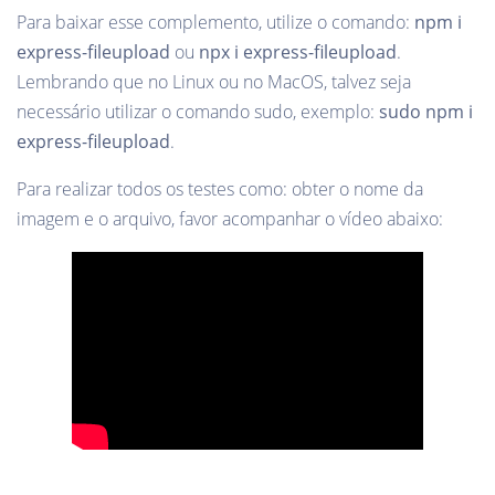
Para baixar esse complemento, utilize o comando:
npm i
express-fileupload
ou
npx i express-fileupload
.
Lembrando que no Linux ou no MacOS, talvez seja
necessário utilizar o comando sudo, exemplo:
sudo npm i
express-fileupload
.
Para realizar todos os testes como: obter o nome da
imagem e o arquivo, favor acompanhar o vídeo abaixo: