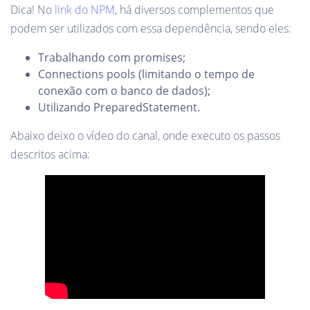
Dica! No
link do NPM
, há diversos complementos que
podem ser utilizados com essa dependência, sendo eles:
Trabalhando com promises;
Connections pools (limitando o tempo de
conexão com o banco de dados);
Utilizando PreparedStatement.
Abaixo deixo o vídeo do canal, onde executo os passos
descritos acima: