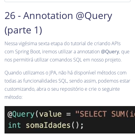
26 - Annotation @Query
(parte 1)
Nessa vigésima sexta etapa do tutorial de criando APIs
com Spring Boot, iremos utilizar a annotation
@Query
, que
nos permitirá utilizar comandos SQL em nosso projeto.
Quando utilizamos o JPA, não há disponível métodos com
todas as funcionalidades SQL, sendo assim, podemos estar
customizando, abra o seu repositório e crie o seguinte
método: