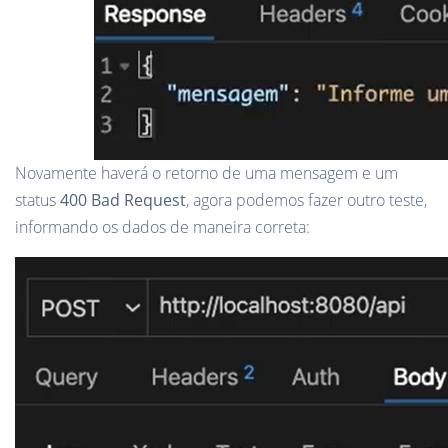
Novamente haverá o retorno de uma mensagem e um
status
400 Bad Request
, agora podemos fazer outro teste,
informando os dados de maneira correta: