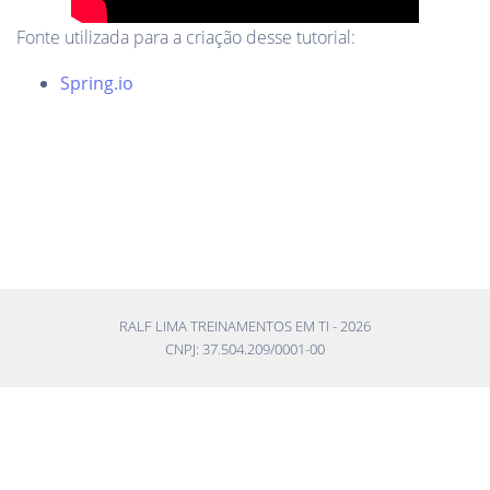
Fonte utilizada para a criação desse tutorial:
Spring.io
RALF LIMA TREINAMENTOS EM TI -
2026
CNPJ: 37.504.209/0001-00