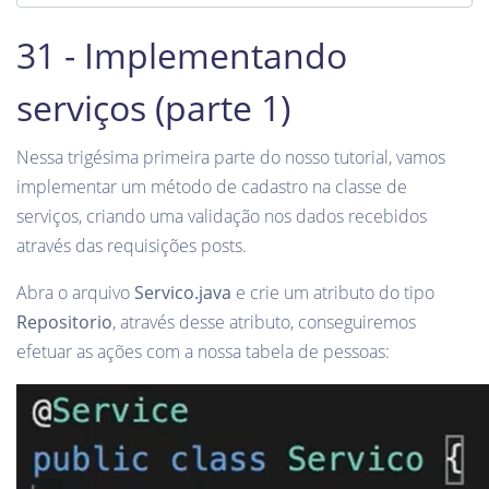
31 - Implementando
serviços (parte 1)
Nessa trigésima primeira parte do nosso tutorial, vamos
implementar um método de cadastro na classe de
serviços, criando uma validação nos dados recebidos
através das requisições posts.
Abra o arquivo
Servico.java
e crie um atributo do tipo
Repositorio
, através desse atributo, conseguiremos
efetuar as ações com a nossa tabela de pessoas: