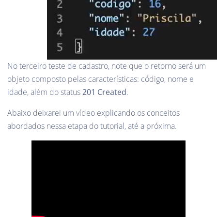
No terceiro teste de cadastro, note que o retorno será um
objeto composto pelas características: código, nome e
idade, além do status
201 Created
.
Abaixo deixarei um vídeo explicando os conceitos
abordados nessa etapa do tutorial, até a próxima.