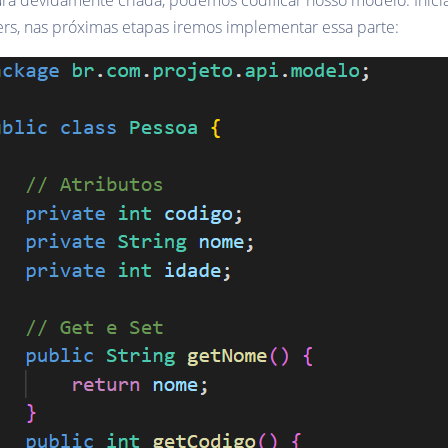
ura devidamente criada, podemos codificar nosso modelo. Inic
ters, nas próximas etapas iremos implementar essa parte: