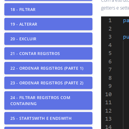
Com a estrut
getters e set
18 - FILTRAR
19 - ALTERAR
20 - EXCLUIR
21 - CONTAR REGISTROS
22 - ORDENAR REGISTROS (PARTE 1)
23 - ORDENAR REGISTROS (PARTE 2)
24 - FILTRAR REGISTROS COM
CONTAINING
25 - STARTSWITH E ENDSWITH