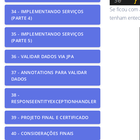
Se ficou com
34 - IMPLEMENTANDO SERVIÇOS
tenham entedi
(PARTE 4)
35 - IMPLEMENTANDO SERVIÇOS
(PARTE 5)
36 - VALIDAR DADOS VIA JPA
37 - ANNOTATIONS PARA VALIDAR
DADOS
38 -
RESPONSEENTITYEXCEPTIONHANDLER
39 - PROJETO FINAL E CERTIFICADO
40 - CONSIDERAÇÕES FINAIS