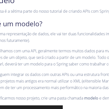
delo
ssa é a sétima parte do nosso tutorial de criando APIs com Spr
é um modelo?
a representação de dados, ele vai ter duas funcionalidades i
mos futuramente).
lhamos com uma API, geralmente termos muitos dados para mani
s de um objeto, que será criado a partir de um modelo. Todo 
url, deverá ter um modelo para o Spring saber como trabalhar
guem integrar os dados com outras APIs ou uma estrutura front
 projetos mais antigos era normal utilizar o XML (eXtensible M
lém de ter um processamento mais performático na maioria das
ificarmos nosso projeto, crie uma pasta chamada
modelo
e den