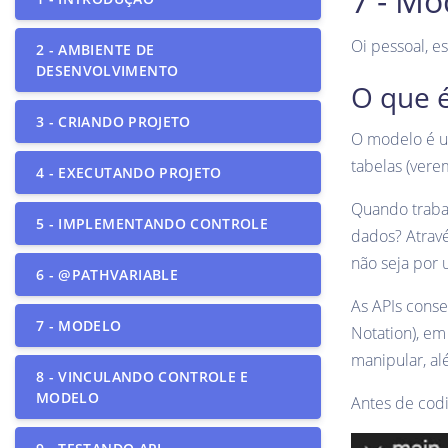
7 - Mo
Oi pessoal, e
2 - AMBIENTE DE
DESENVOLVIMENTO
O que 
3 - CRIANDO PROJETO
O modelo é um
tabelas (vere
4 - EXECUTANDO PROJETO
Quando traba
5 - IMPLEMENTANDO CONTROLE
dados? Atravé
não seja por 
6 - @PATHVARIABLE
As APIs conse
7 - MODELO
Notation), em
manipular, a
8 - VINCULANDO CONTROLE E
MODELO
Antes de cod