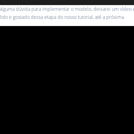
 alguma dúvida para implementar o modelo, deixarei um vídeo
do e gostado dessa etapa do nosso tutorial, até a próxima.