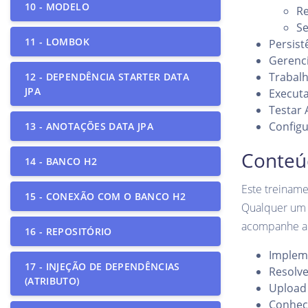
10 - MODELO
Re
Se
11 - LOMBOK
Persist
Gerenci
Trabal
12 - DEPENDÊNCIA STARTER DATA
JPA
Executa
Testar 
Config
13 - ANOTAÇÕES DATA JPA
Conteú
14 - BANCO H2
Este treiname
15 - CONEXÃO COM O BANCO H2
Qualquer um d
acompanhe ab
16 - REPOSITÓRIO
Impleme
17 - INJEÇÃO DE DEPENDÊNCIAS
Resolv
(ATRIBUTO)
Upload
Conhec