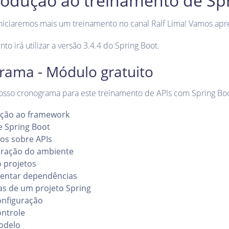
trodução ao treinamento de Sp
iniciaremos mais um treinamento no canal Ralf Lima! Vamos ap
to irá utilizar a versão 3.4.4 do Spring Boot.
rama - Módulo gratuito
nosso cronograma para este treinamento de APIs com Spring Bo
ução ao framework
e Spring Boot
os sobre APIs
uração do ambiente
 projetos
entar dependências
s de um projeto Spring
nfiguração
ntrole
odelo