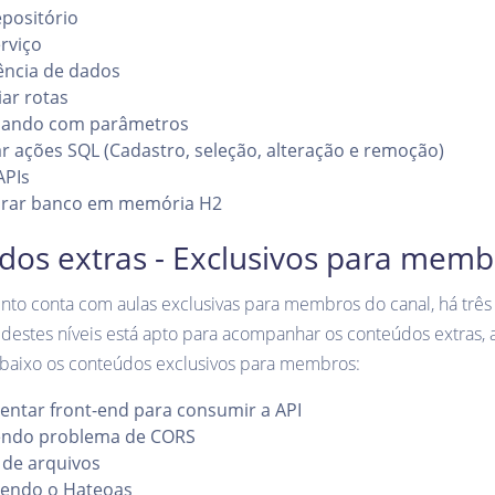
positório
rviço
ência de dados
ar rotas
hando com parâmetros
r ações SQL (Cadastro, seleção, alteração e remoção)
APIs
urar banco em memória H2
dos extras - Exclusivos para memb
nto conta com aulas exclusivas para membros do canal, há três 
estes níveis está apto para acompanhar os conteúdos extras, a
aixo os conteúdos exclusivos para membros:
ntar front-end para consumir a API
endo problema de CORS
 de arquivos
endo o Hateoas