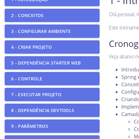
1 - In
Olá pessoal, 
2 - CONCEITOS
Este treinamen
3 - CONFIGURAR AMBIENTE
Cronog
4 - CRIAR PROJETO
Veja abaixo 
5 - DEPENDÊNCIA STARTER WEB
Introd
Spring 
6 - CONTROLE
Conceit
Config
7 - EXECUTAR PROJETO
Criando
Implem
8 - DEPENDÊNCIA DEVTOOLS
Camada
Co
9 - PARÂMETROS
Co
M